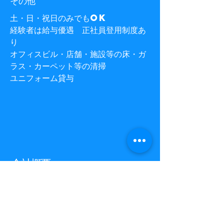
その他
​土・日・祝日のみでもok
経験者は給与優遇 正社員登用制度あ
り
オフィスビル・店舗・施設等の床・ガ
ラス・カーペット等の清掃
​ユニフォーム貸与
​会社概要
株式会社中央ビルテック
代表取締役 清水 和子
平成３年３月設立