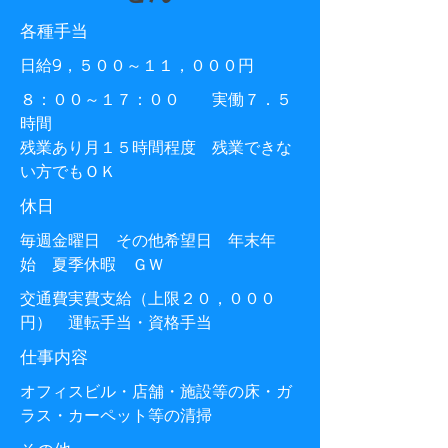
各種手当
日給9，５００～１１，０００円
８：００～１７：００ 実働７．５
時間
残業あり月１５時間程度 残業できな
い方でもＯＫ
休日
毎週金曜日 その他希望日 年末年
始 夏季休暇 ＧＷ
交通費実費支給（上限２０，０００
円） 運転手当・資格手当
仕事内容
​オフィスビル・店舗・施設等の床・ガ
ラス・カーペット等の清掃