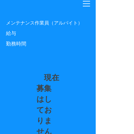
見出し h5
メンテナンス作業員（アルバイト）
​給与
勤務時間
現在
募集
はし
てお
りま
せん